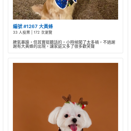
編號 #1267 大黃蜂
33 人投票 | 172 次瀏覽
脾氣暴躁，但其實挺聽話的，小時候闖了太多禍，不過謝
謝有大黃蜂的出現，讓家庭又多了很多歡笑聲