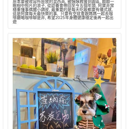
原本要被收容所原放的混西高, 被姨姨救援到園區, 麻麻一
眼相中照片的浪子, 從認養會帶回至今五個年頭, 阿寶非常
穩重懂事偶爾小調皮, 最重要的是每天吃飯都要有儀式感,
這是阿寶每天最快樂的事, 只要有空就會跟媽媽一起去咖
啡廳喝咖啡聊是非, 希望2025年身體健康穩定後再一起出
遊