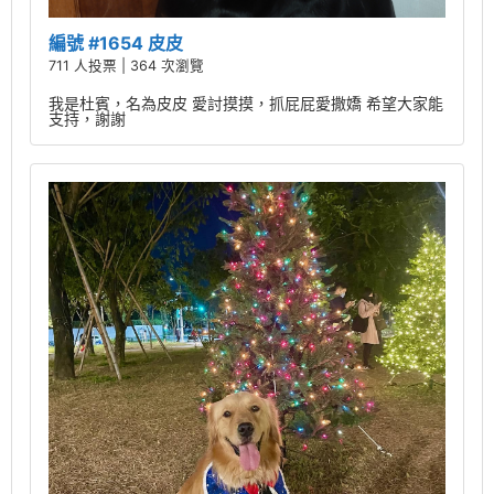
編號 #1654 皮皮
711 人投票 | 364 次瀏覽
我是杜賓，名為皮皮 愛討摸摸，抓屁屁愛撒嬌 希望大家能
支持，謝謝