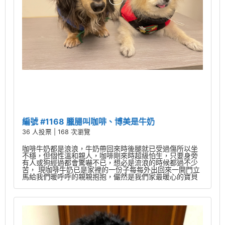
編號 #1168 臘腸叫咖啡、博美是牛奶
36 人投票 | 168 次瀏覽
咖啡牛奶都是浪浪，牛奶帶回來時後腿就已受過傷所以坐
不穩，但個性溫和親人，咖啡剛來時超級怕生，只要身旁
有人或狗經過都會驚嚇不已，想必是流浪的時候都過不少
苦， 現咖啡牛奶已是家裡的一份子每每外出回來一開門立
馬給我們暖呼呼的親親抱抱，儼然是我們家最暖心的寶貝