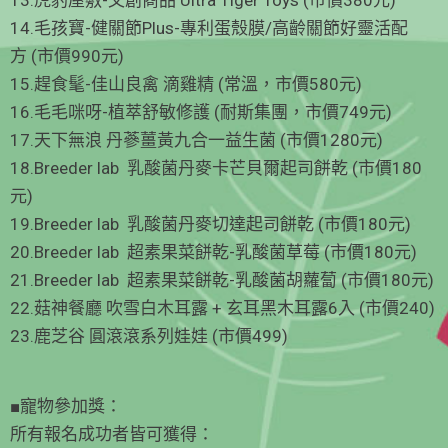
14.毛孩寶-健關節Plus-專利蛋殼膜/高齡關節好靈活配
方 (市價990元)
15.趕食髦-佳山良禽 滴雞精 (常溫，市價580元)
16.毛毛咪呀-植萃舒敏修護 (耐斯集團，市價749元)
17.天下無浪 丹蔘薑黃九合一益生菌 (市價1280元)
18.Breeder lab 乳酸菌丹麥卡芒貝爾起司餅乾 (市價180
元)
19.Breeder lab 乳酸菌丹麥切達起司餅乾 (市價180元)
20.Breeder lab 超素果菜餅乾-乳酸菌草莓 (市價180元)
21.Breeder lab 超素果菜餅乾-乳酸菌胡蘿蔔 (市價180元)
22.菇神餐廳 吹雪白木耳露 + 玄耳黑木耳露6入 (市價240)
23.鹿芝谷 圓滾滾系列娃娃 (市價499)
■寵物參加獎：
所有報名成功者皆可獲得：