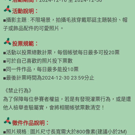
活動說明：
■攝影主題 : 不限場景，拍攝毛孩穿戴耶誔主題裝扮、帽
子或飾品配件的可愛照片。
投票規範：
■活動以投票總數計票，每個帳號每日最多可投20票
■可於自己喜歡的照片投下票數
■同一件作品，每日最多能投10票
■最後計票時間為2024-12-30 23:59分止
《禁止行為》
為了保障每位參賽者權益，若是有發現灌票行為，或是遭
他人檢舉查驗屬實，會將相關帳號票數清空！
徵件作品說明：
■照片規格 : 圖片尺寸長寬需大於800像素(建議小於2M)