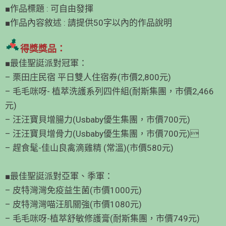
■作品標題 : 可自由發揮
■作品內容敘述 : 請提供50字以內的作品說明
得獎獎品：
■最佳聖誔派對冠軍：
– 栗田庄民宿 平日雙人住宿券(市價2,800元)
– 毛毛咪呀- 植萃洗護系列四件組(耐斯集團，市價2,466
元)
– 汪汪寶貝增腸力(Usbaby優生集團，市價700元)
– 汪汪寶貝增骨力(Usbaby優生集團，市價700元)
– 趕食髦-佳山良禽滴雞精 (常溫)(市價580元)
■最佳聖誔派對亞軍、季軍：
– 皮特灣灣免疫益生菌(市價1000元)
– 皮特灣灣喵汪肌關強(市價1080元)
– 毛毛咪呀-植萃舒敏修護膏(耐斯集團，市價749元)