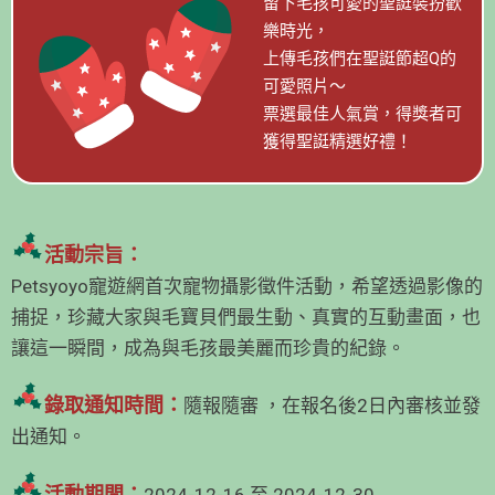
留下毛孩可愛的聖誔裝扮歡
樂時光，
上傳毛孩們在聖誔節超Q的
可愛照片～
票選最佳人氣賞，得獎者可
獲得聖誔精選好禮！
活動宗旨：
Petsyoyo寵遊網首次寵物攝影徵件活動，希望透過影像的
捕捉，珍藏大家與毛寶貝們最生動、真實的互動畫面，也
讓這一瞬間，成為與毛孩最美麗而珍貴的紀錄。
錄取通知時間：
隨報隨審 ，在報名後2日內審核並發
出通知。
活動期間：
2024-12-16 至 2024-12-30